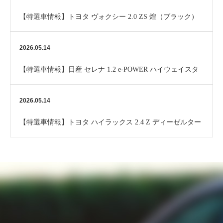
【特選車情報】トヨタ ヴォクシー 2.0 ZS 煌（ブラック）
2026.05.14
【特選車情報】日産 セレナ 1.2 e-POWER ハイウェイスタ
ー V 10インチナビ （パール）…
2026.05.14
【特選車情報】トヨタ ハイラックス 2.4 Z ディーゼルター
ボ 4WD Alpine9ナビ （ブラ…