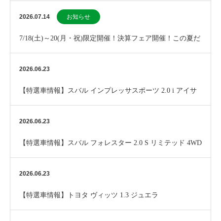
2026.07.14
お知らせ
7/18(土)～20(月・祝)限定開催！決算フェア開催！この夏だ
けのお買い得チャンス！
2026.06.23
【特選車情報】スバル インプレッサスポーツ 2.0 i アイサ
イト 4WD
2026.06.23
【特選車情報】スバル フォレスター 2.0 S リミテッド 4WD
2026.06.23
【特選車情報】トヨタ ヴィッツ 1.3 ジュエラ