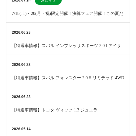
2026.07.14
お知らせ
7/18(土)～20(月・祝)限定開催！決算フェア開催！この夏だ
けのお買い得チャンス！
2026.06.23
【特選車情報】スバル インプレッサスポーツ 2.0 i アイサ
イト 4WD
2026.06.23
【特選車情報】スバル フォレスター 2.0 S リミテッド 4WD
2026.06.23
【特選車情報】トヨタ ヴィッツ 1.3 ジュエラ
2026.05.14