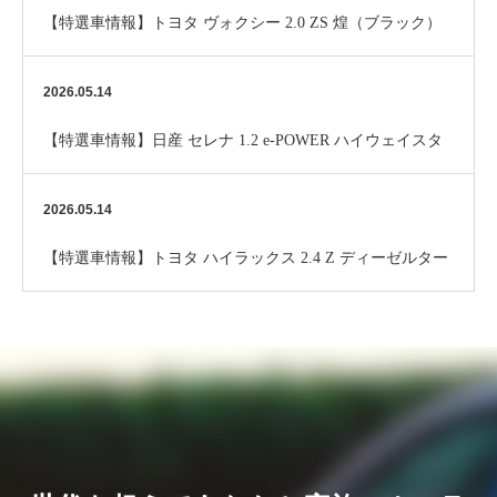
【特選車情報】トヨタ ヴォクシー 2.0 ZS 煌（ブラック）
2026.05.14
【特選車情報】日産 セレナ 1.2 e-POWER ハイウェイスタ
ー V 10インチナビ （パール）…
2026.05.14
【特選車情報】トヨタ ハイラックス 2.4 Z ディーゼルター
ボ 4WD Alpine9ナビ （ブラ…