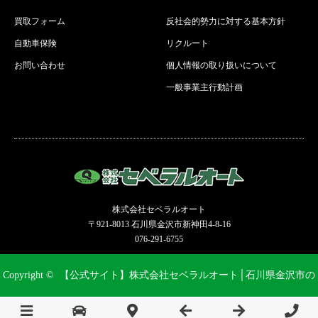
買取フォーム
反社会的勢力に対する基本方針
自動車保険
リクルート
お問い合わせ
個人情報の取り扱いについて
一般事業主行動計画
株式会社セベラルオート
〒921-8013 石川県金沢市新神田4-8-16
076-291-6755
Copyright ©
【公式サイト】株式会社セベラルオート│石川県金沢市の
新車、中古車、未使用車の販売から整備まで