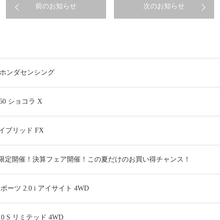
前のお知らせ
次のお知らせ
G ホンダセンシング
0 ショコラ X
イブリッド FX
(月・祝)限定開催！決算フェア開催！この夏だけのお買い得チャンス！
 2.0 i アイサイト 4WD
 S リミテッド 4WD