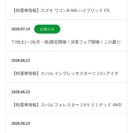
【特選車情報】スズキ ワゴンR 660 ハイブリッド FX
2026.07.14
お知らせ
7/18(土)～20(月・祝)限定開催！決算フェア開催！この夏だ
けのお買い得チャンス！
2026.06.23
【特選車情報】スバル インプレッサスポーツ 2.0 i アイサ
イト 4WD
2026.06.23
【特選車情報】スバル フォレスター 2.0 S リミテッド 4WD
2026.06.23