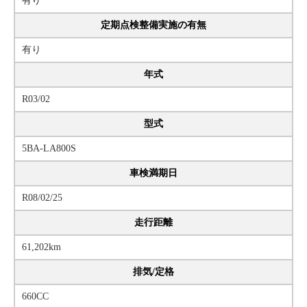
有り
定期点検整備実施の有無
有り
年式
R03/02
型式
5BA-LA800S
車検満期日
R08/02/25
走行距離
61,202km
排気/定格
660CC