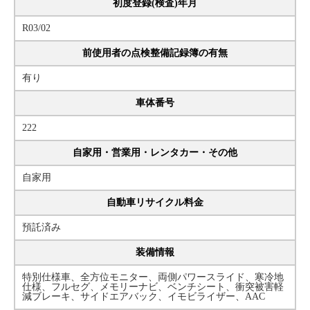
初度登録(検査)年月
R03/02
前使用者の点検整備記録簿の有無
有り
車体番号
222
自家用・営業用・レンタカー・その他
自家用
自動車リサイクル料金
預託済み
装備情報
特別仕様車、全方位モニター、両側パワースライド、寒冷地
仕様、フルセグ、メモリーナビ、ベンチシート、衝突被害軽
減ブレーキ、サイドエアバック、イモビライザー、AAC