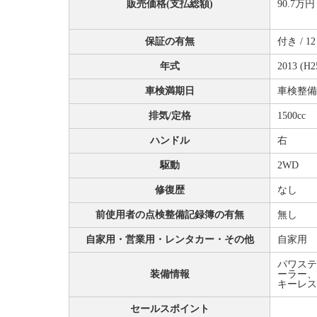
販売価格(支払総額)
90.7万円
保証の有無
付き / 
年式
2013 (H2
車検満期日
車検整備
排気/定格
1500cc
ハンドル
右
駆動
2WD
修復歴
なし
前使用者の点検整備記録簿の有無
無し
自家用・営業用・レンタカー・その他
自家用
パワステ
装備情報
ーラー、
キーレス
セールスポイント