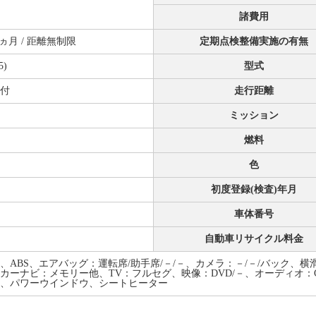
諸費用
12ヵ月 / 距離無制限
定期点検整備実施の有無
5)
型式
付
走行距離
ミッション
燃料
色
初度登録(検査)年月
車体番号
自動車リサイクル料金
、ABS、エアバッグ：運転席/助手席/－/－、カメラ：－/－/バック
カーナビ：メモリー他、TV：フルセグ、映像：DVD/－、オーディオ：C
、パワーウインドウ、シートヒーター